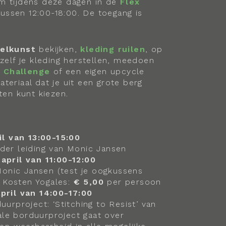
m tijdens deze dagen in de
Flex
ussen 12:00-18:00. De toegang is
ielkunst
bekijken,
kleding ruilen
, op
 zelf je kleding herstellen, meedoen
 Challenge
of een eigen upcycle
teriaal dat je uit een grote berg
ten kunt kiezen.
il van 13:00-15:00
er leiding van Monic Jansen
pril van 11:00-12:00
Monic Jansen (test je oogkussens
) Kosten Yogales:
€ 5,00
per persoon
ril van 14:00-17:00
urproject: ‘Stitching to Resist’ van
ale borduurproject gaat over