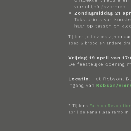
ontdekken, repareren 
verschijningsvormen.
Zondagmiddag 21 apri
Tekstprints van kunst
haar op tassen en kle
Tijdens je bezoek zijn er aa
soep & brood en andere dran
Vrijdag 19 april van 17:
De feestelijke opening m
Locatie
: Het Robson, B
ingang van
Robson/Vier
* Tijdens
Fashion Revolutio
april de Rana Plaza ramp in