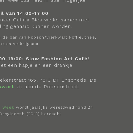
en weerbaarheid in alle mogelijke
l van 14:00-17:00
enaar Quinta Bies welke samen met
ding genaaid kunnen worden.
n de bar van Robson/Vierkwart koffie, thee,
kjes verkrijgbaar.
00-19:00:
Slow Fashion Art Café!
et een hapje en een drankje.
lekerstraat 165, 7513 DT Enschede. De
kwart
zit aan de Robsonstraat.
n Week
wordt jaarlijks wereldwijd rond 24
 Bangladesh (2013) herdacht.