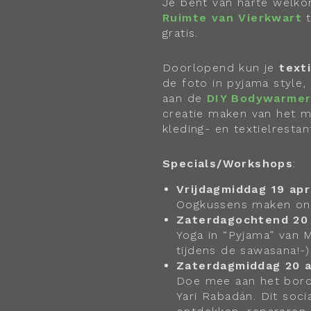
Je bent van harte welko
Ruimte van Vierkwart
t
gratis.
Doorlopend kun je
text
de foto in pyjama style,
aan de
DIY Bodywarmer
creatie maken van het ma
kleding- en textielrestan
Specials/Workshops
:
Vrijdagmiddag 19 apr
Oogkussens maken ond
Zaterdagochtend 20 a
Yoga in “Pyjama” van 
tijdens de sawasana!-
Zaterdagmiddag 20 ap
Doe mee aan het bordu
Yari Rabadán. Dit soci