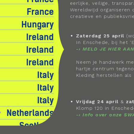
eerlijke, veilige, transp
Wereldwijd organiseren d
creatieve en publieksvrie
Zaterdag 25 april
(wo
In Enschede, bij het ‘
-› MELD JE HIER AAN
Neem je handwerk mee
hartje centrum tegeno
Kleding herstellen als
Vrijdag 24 april
&
za
Klomp 120 in Enschede
-›
Info over onze S