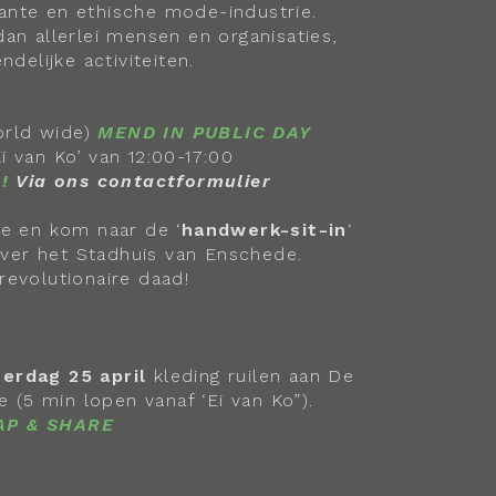
arante en ethische mode-industrie.
an allerlei mensen en organisaties,
ndelijke activiteiten.
rld wide)
MEND IN PUBLIC DAY
Ei van Ko’ van 12:00-17:00
!
Via ons contactformulier
 en kom naar de ‘
handwerk-sit-in
‘
ver het Stadhuis van Enschede.
 revolutionaire daad!
terdag 25 april
kleding ruilen aan De
 (5 min lopen vanaf ‘Ei van Ko”).
WAP & SHARE