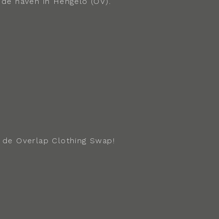
de haven in Hengelo (OV).
 de Overlap Clothing Swap!